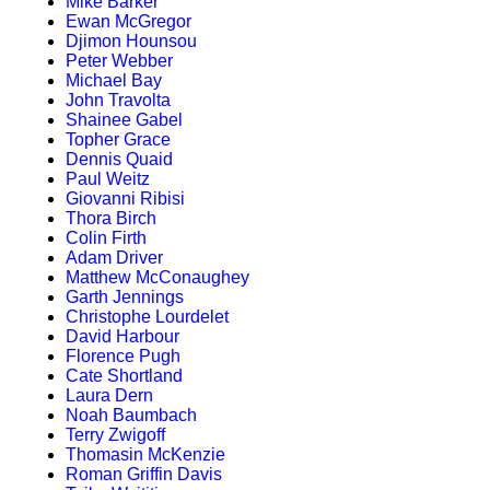
Mike Barker
Ewan McGregor
Djimon Hounsou
Peter Webber
Michael Bay
John Travolta
Shainee Gabel
Topher Grace
Dennis Quaid
Paul Weitz
Giovanni Ribisi
Thora Birch
Colin Firth
Adam Driver
Matthew McConaughey
Garth Jennings
Christophe Lourdelet
David Harbour
Florence Pugh
Cate Shortland
Laura Dern
Noah Baumbach
Terry Zwigoff
Thomasin McKenzie
Roman Griffin Davis