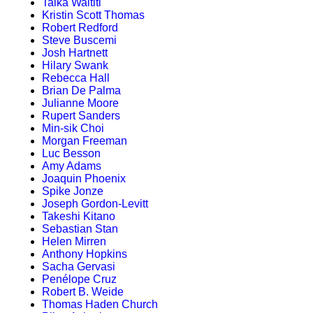
Taika Waititi
Kristin Scott Thomas
Robert Redford
Steve Buscemi
Josh Hartnett
Hilary Swank
Rebecca Hall
Brian De Palma
Julianne Moore
Rupert Sanders
Min-sik Choi
Morgan Freeman
Luc Besson
Amy Adams
Joaquin Phoenix
Spike Jonze
Joseph Gordon-Levitt
Takeshi Kitano
Sebastian Stan
Helen Mirren
Anthony Hopkins
Sacha Gervasi
Penélope Cruz
Robert B. Weide
Thomas Haden Church