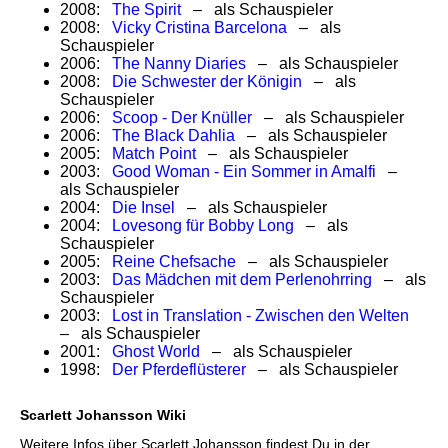
2008:
The Spirit
– als Schauspieler
2008:
Vicky Cristina Barcelona
– als
Schauspieler
2006:
The Nanny Diaries
– als Schauspieler
2008:
Die Schwester der Königin
– als
Schauspieler
2006:
Scoop - Der Knüller
– als Schauspieler
2006:
The Black Dahlia
– als Schauspieler
2005:
Match Point
– als Schauspieler
2003:
Good Woman - Ein Sommer in Amalfi
–
als Schauspieler
2004:
Die Insel
– als Schauspieler
2004:
Lovesong für Bobby Long
– als
Schauspieler
2005:
Reine Chefsache
– als Schauspieler
2003:
Das Mädchen mit dem Perlenohrring
– als
Schauspieler
2003:
Lost in Translation - Zwischen den Welten
– als Schauspieler
2001:
Ghost World
– als Schauspieler
1998:
Der Pferdeflüsterer
– als Schauspieler
Scarlett Johansson Wiki
Weitere Infos über Scarlett Johansson findest Du in der