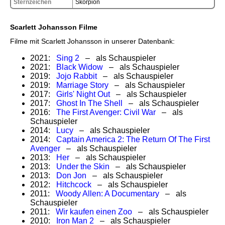
Sternzeichen
Skorpion
Scarlett Johansson Filme
Filme mit Scarlett Johansson in unserer Datenbank:
2021:
Sing 2
– als Schauspieler
2021:
Black Widow
– als Schauspieler
2019:
Jojo Rabbit
– als Schauspieler
2019:
Marriage Story
– als Schauspieler
2017:
Girls' Night Out
– als Schauspieler
2017:
Ghost In The Shell
– als Schauspieler
2016:
The First Avenger: Civil War
– als
Schauspieler
2014:
Lucy
– als Schauspieler
2014:
Captain America 2: The Return Of The First
Avenger
– als Schauspieler
2013:
Her
– als Schauspieler
2013:
Under the Skin
– als Schauspieler
2013:
Don Jon
– als Schauspieler
2012:
Hitchcock
– als Schauspieler
2011:
Woody Allen: A Documentary
– als
Schauspieler
2011:
Wir kaufen einen Zoo
– als Schauspieler
2010:
Iron Man 2
– als Schauspieler