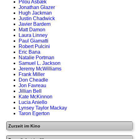
Pilou Asbæk
Jonathan Glazer
Hugh Jackman
Justin Chadwick
Javier Bardem
Matt Damon
Laura Linney
Paul Giamatti
Robert Pulcini
Eric Bana
Natalie Portman
Samuel L. Jackson
Jeremy McWilliams
Frank Miller
Don Cheadle
Jon Favreau
Jillian Bell
Kate McKinnon
Lucia Aniello
Lynsey Taylor Mackay
Taron Egerton
Zurzeit im Kino